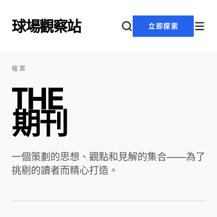
跳至內容
球場觀察站
立即探索
檔案
THE
期刊
一個策劃的思想、觀點和見解的集合——為了
挑剔的讀者而精心打造。